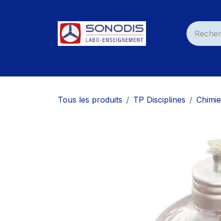
Se rendre au contenu
Accueil
Nos Produits
Services
Nos C
Tous les produits
TP Disciplines
Chimie