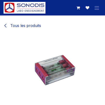
Se rendre au contenu
Tous les produits