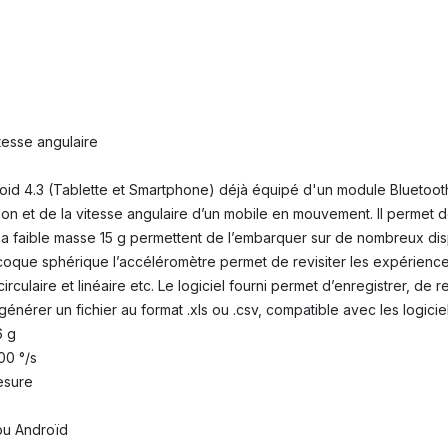
itesse angulaire
roid 4.3 (Tablette et Smartphone) déjà équipé d'un module Bluetoo
tion et de la vitesse angulaire d’un mobile en mouvement. Il permet 
t sa faible masse 15 g permettent de l’embarquer sur de nombreux dis
 coque sphérique l’accéléromètre permet de revisiter les expérien
culaire et linéaire etc. Le logiciel fourni permet d’enregistrer, de 
énérer un fichier au format .xls ou .csv, compatible avec les logici
6 g
00 °/s
mesure
 ou Androïd