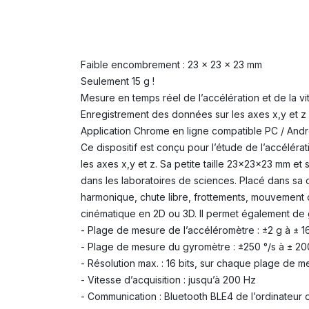
Faible encombrement : 23 x 23 x 23 mm
Seulement 15 g !
Mesure en temps réel de l’accélération et de la v
Enregistrement des données sur les axes x,y et z
Application Chrome en ligne compatible PC / And
Ce dispositif est conçu pour l’étude de l’accéléra
les axes x,y et z. Sa petite taille 23x23x23 mm e
dans les laboratoires de sciences. Placé dans sa
harmonique, chute libre, frottements, mouvement cir
cinématique en 2D ou 3D. Il permet également de g
- Plage de mesure de l’accéléromètre : ±2 g à ± 1
- Plage de mesure du gyromètre : ±250 °/s à ± 20
- Résolution max. : 16 bits, sur chaque plage de 
- Vitesse d’acquisition : jusqu’à 200 Hz
- Communication : Bluetooth BLE4 de l’ordinateur