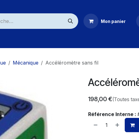
Mon panier
ommerciaux
que
Mécanique
Accéléromètre sans fil
Accéléromèt
198,00
€
(Toutes tax
Référence Interne :