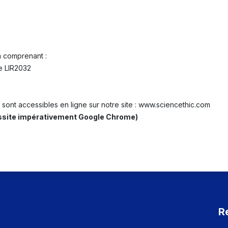
m comprenant :
ée LIR2032
 sont accessibles en ligne sur notre site : www.sciencethic.com
cessite impérativement Google Chrome)
R