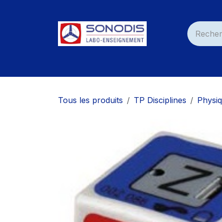
Se rendre au contenu
Accueil
Nos Produits
Services
Nos C
Tous les produits
TP Disciplines
Physi