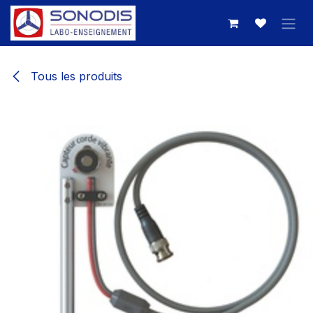
Se rendre au contenu
Tous les produits