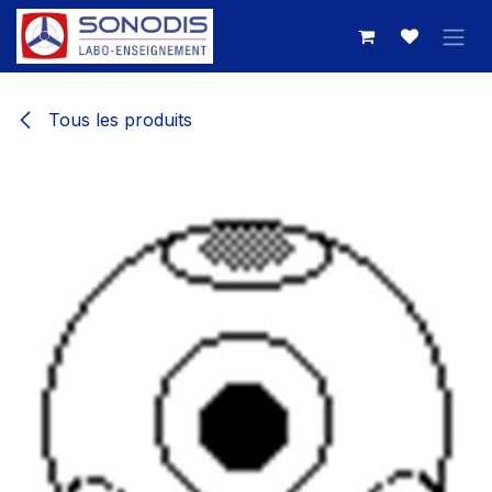
Se rendre au contenu
Tous les produits