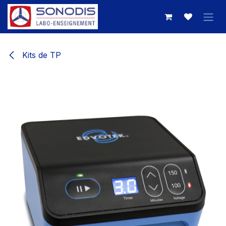
Se rendre au contenu
Kits de TP