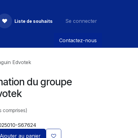
Se connecter
Liste de souhaits
Contactez-nous
nguin Edvotek
nation du groupe
votek
s comprises)
025010-S67624
Ajouter au panier