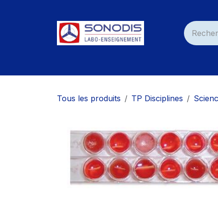
Se rendre au contenu
Accueil
Nos Produits
Services
Nos C
Tous les produits
TP Disciplines
Scienc