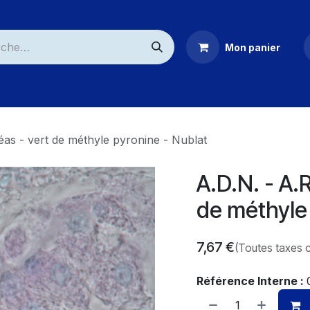
Mon panier
ommerciaux
éas - vert de méthyle pyronine - Nublat
A.D.N. - A.
de méthyle 
7,67
€
(Toutes taxes 
Référence Interne :