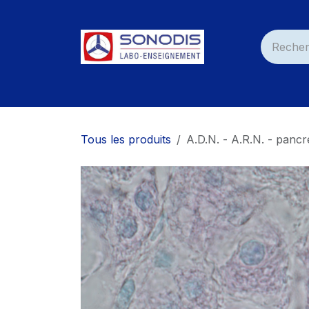
Se rendre au contenu
Accueil
Nos Produits
Services
Nos C
Tous les produits
A.D.N. - A.R.N. - pancr