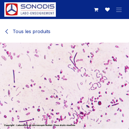
Se rendre au contenu
Tous les produits