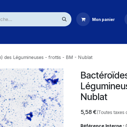
Mon panier
ommerciaux
) des Légumineuses - frottis - BM - Nublat
Bactéroïde
Légumineuse
Nublat
5,58
€
(Toutes taxes 
Référence Interne :