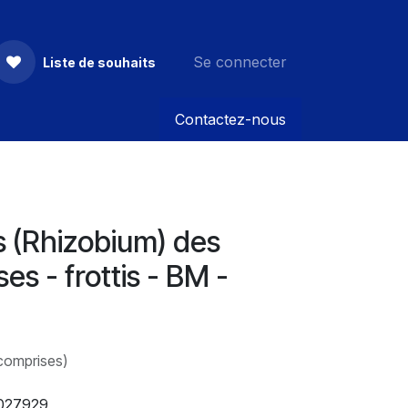
Se connecter
Liste de souhaits
Contactez-nous
s (Rhizobium) des
s - frottis - BM -
comprises)
027929