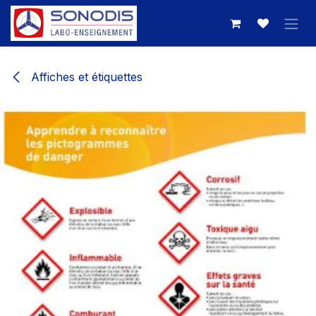
Se rendre au contenu
Affiches et étiquettes