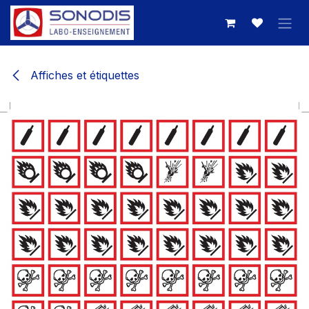
Se rendre au contenu
Affiches et étiquettes