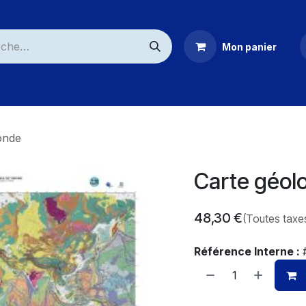
Mon panier
ommerciaux
onde
Carte géol
48,30
€
(Toutes taxe
Référence Interne :