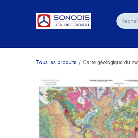
Se rendre au contenu
Accueil
Nos Produits
Services
Nos C
Tous les produits
Carte géologique du m