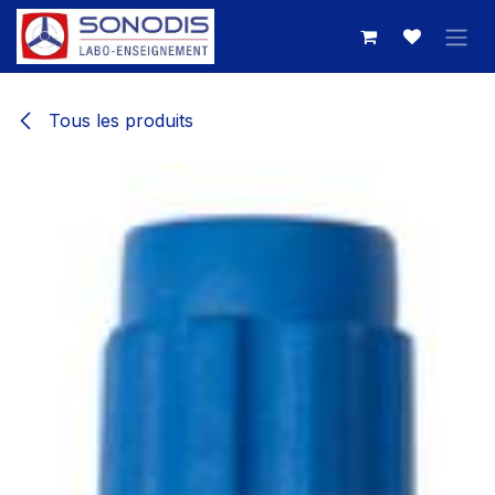
Se rendre au contenu
Tous les produits