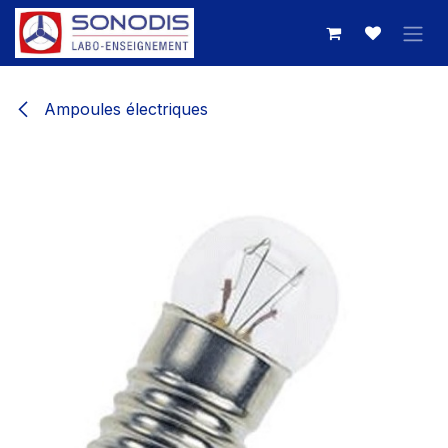
Se rendre au contenu
Ampoules électriques