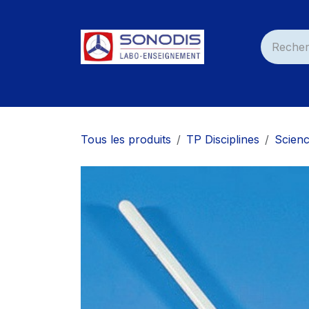
Se rendre au contenu
Accueil
Nos Produits
Services
Nos C
Tous les produits
TP Disciplines
Scienc