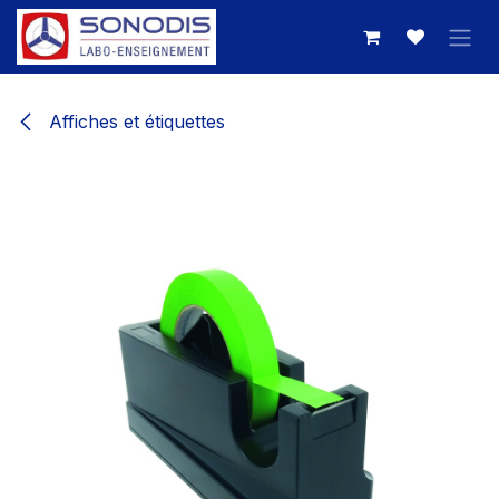
Se rendre au contenu
Affiches et étiquettes