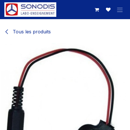
Se rendre au contenu
Tous les produits