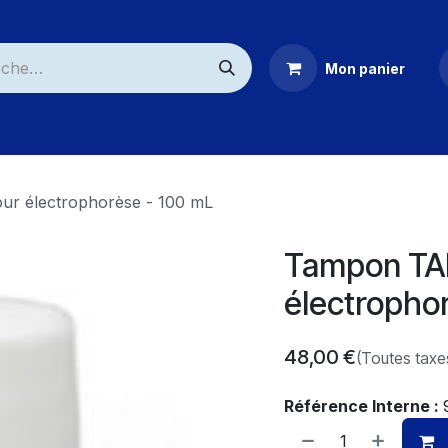
Mon panier
ommerciaux
ur électrophorèse - 100 mL
Tampon TAE
électropho
48,00
€
(Toutes taxe
Référence Interne :