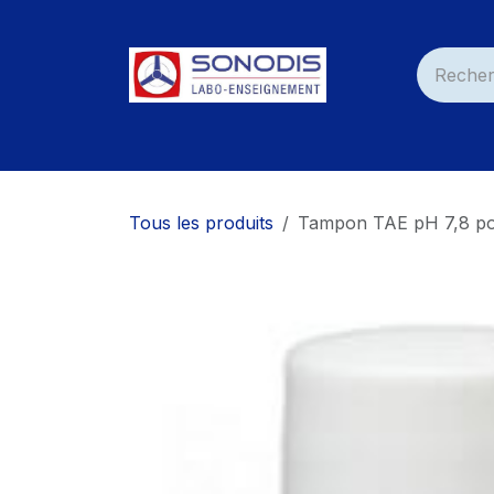
Se rendre au contenu
Accueil
Nos Produits
Services
Nos C
Tous les produits
Tampon TAE pH 7,8 po