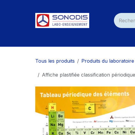
Se rendre au contenu
Accueil
Nos Produits
Services
Nos C
Tous les produits
Produits du laboratoire
Affiche plastifiée classification périodiq