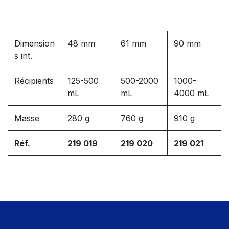
Dimension
48 mm
61 mm
90 mm
s int.
Récipients
125-500
500-2000
1000-
mL
mL
4000 mL
Masse
280 g
760 g
910 g
Réf.
219 019
219 020
219 021