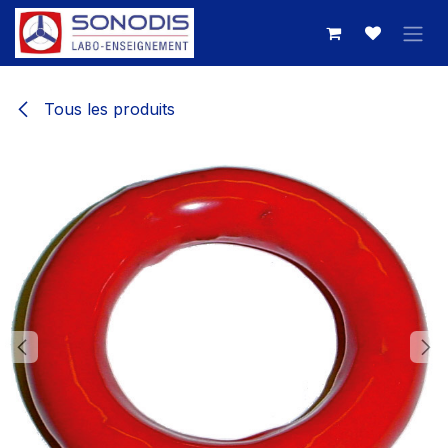
Se rendre au contenu
Tous les produits