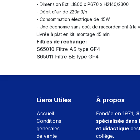
- Dimension Ext. L1800 x P670 x H2140/2300
- Débit d'air de 220m3/h
- Consommation électrique de 45W.
- Une économie sans coût de raccordement à la ven
Livrée à plat en kit, montage 45 min.
Filtres de rechange :
S65010 Filtre AS type GF4
S65011 Filtre BE type GF4
Liens Utiles
À propos
Accuei
l
Fondée en 1971,
S
Conditions
spécialisée dans l
générales
et didactique
dest
de vente
collège.