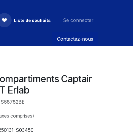
Se connecter
Liste de souhaits
Contactez-nous
compartiments Captair
T Erlab
: S68782BE
taxes comprises)
250131-S03450