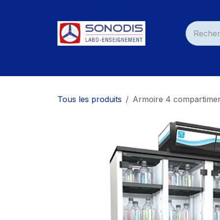
Se rendre au contenu
Accueil
Nos Produits
Services
Nos C
Tous les produits
Armoire 4 compartime