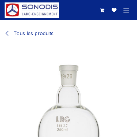
Se rendre au contenu
Tous les produits