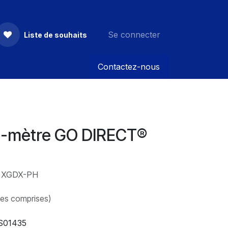
Se connecter
Liste de souhaits
Contactez-nous
H-mètre GO DIRECT®
: XGDX-PH
xes comprises)
S01435