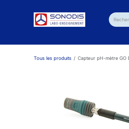
Se rendre au contenu
Accueil
Nos Produits
Services
Nos C
Tous les produits
Capteur pH-mètre GO 