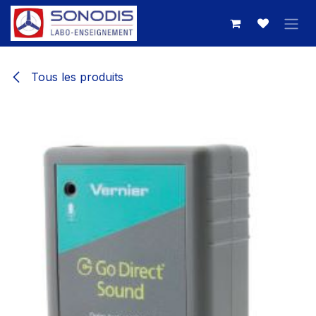
Se rendre au contenu
Tous les produits