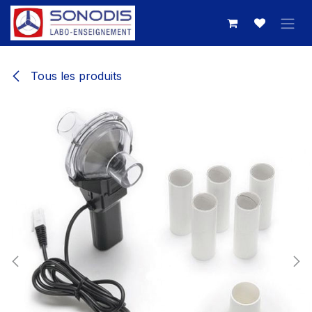
Se rendre au contenu
Tous les produits