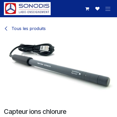
Se rendre au contenu
Tous les produits
Capteur ions chlorure