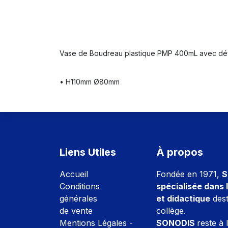
Vase de Boudreau plastique PMP 400mL avec dé
• H110mm Ø80mm
Liens Utiles
À propos
Accuei
l
Fondée en 1971,
S
Conditions
spécialisée dans l
générales
et didactique
dest
de vente
collège.
Mentions Légales -
SONODIS
reste à 