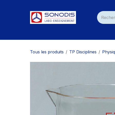
Se rendre au contenu
Accueil
Nos Produits
Services
Nos C
Tous les produits
TP Disciplines
Physi