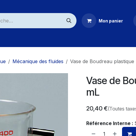
Mon panier
ommerciaux
que
Mécanique des fluides
Vase de Boudreau plastique
Vase de Bo
mL
20,40
€
(Toutes taxe
Référence Interne :