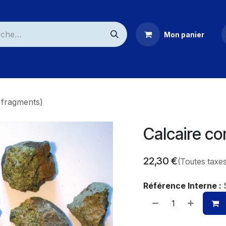
Mon panier
ommerciaux
 fragments)
Calcaire co
22,30
€
(Toutes taxe
Référence Interne :