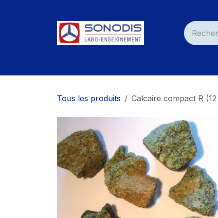
Se rendre au contenu
Accueil
Nos Produits
Services
Nos C
Tous les produits
Calcaire compact R (12