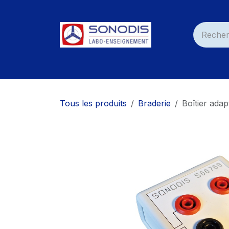
Se rendre au contenu
Accueil
Nos Produits
Services
Nos C
Tous les produits
Braderie
Boîtier ada