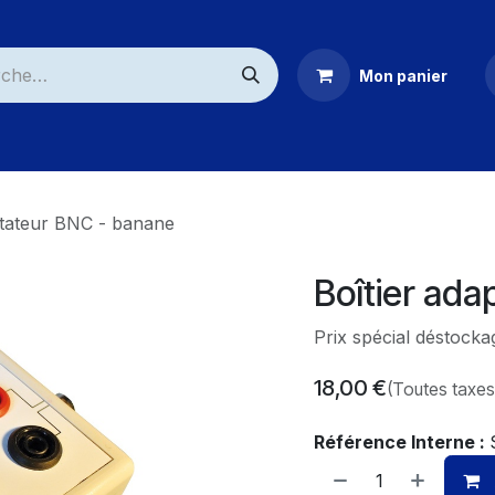
Mon panier
ommerciaux
ptateur BNC - banane
Boîtier ad
Prix spécial déstocka
18,00
€
(Toutes taxe
Référence Interne :