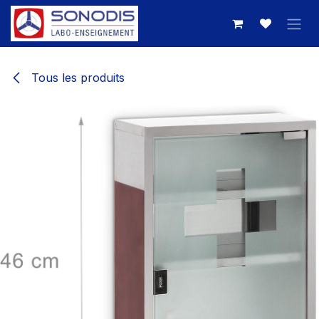
Se rendre au contenu
Tous les produits