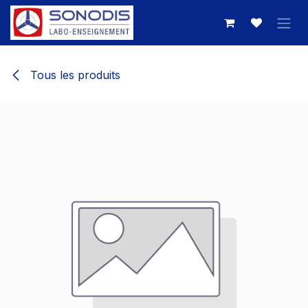
Se rendre au contenu
Tous les produits