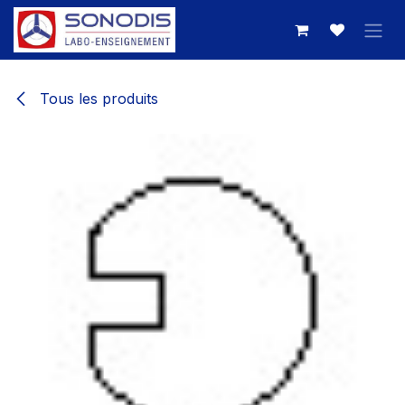
Se rendre au contenu
Tous les produits