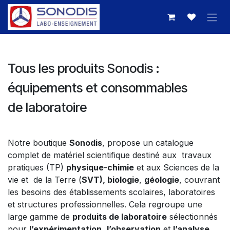
Se rendre au contenu
Tous les produits Sonodis :
équipements et consommables
de laboratoire
Notre boutique
Sonodis
, propose un catalogue
complet de matériel scientifique destiné aux travaux
pratiques (TP)
physique
-
chimie
et aux Sciences de la
vie et de la Terre (
SVT), biologie
,
géologie
, couvrant
les besoins des établissements scolaires, laboratoires
et structures professionnelles. Cela regroupe une
large gamme de
produits de laboratoire
sélectionnés
pour
l’expérimentation
,
l’observation
et
l’analyse