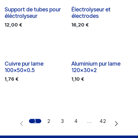
Support de tubes pour
Électrolyseur et
éléctrolyseur
électrodes
12,00
€
16,20
€
Cuivre pur lame
Aluminium pur lame
100x50x0.5
120x30x2
1,76
€
1,10
€
1
2
3
4
…
42