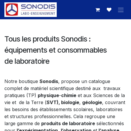
Se rendre au contenu
Tous les produits Sonodis :
équipements et consommables
de laboratoire
Notre boutique
Sonodis
, propose un catalogue
complet de matériel scientifique destiné aux travaux
pratiques (TP)
physique
-
chimie
et aux Sciences de la
vie et de la Terre (
SVT), biologie
,
géologie
, couvrant
les besoins des établissements scolaires, laboratoires
et structures professionnelles. Cela regroupe une
large gamme de
produits de laboratoire
sélectionnés
pour
l’expérimentation
,
l’observation
et
l’analyse