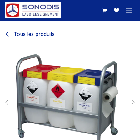
Se rendre au contenu
Tous les produits