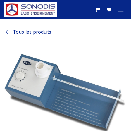
Se rendre au contenu
Tous les produits