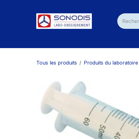
Se rendre au contenu
Accueil
Nos Produits
Services
Nos C
Tous les produits
Produits du laboratoire