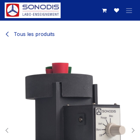
Se rendre au contenu
Tous les produits