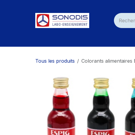
Se rendre au contenu
Accueil
Nos Produits
Services
Nos C
Tous les produits
Colorants alimentaires