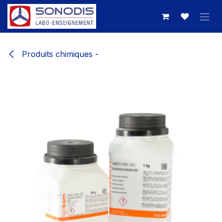
Se rendre au contenu
Produits chimiques -