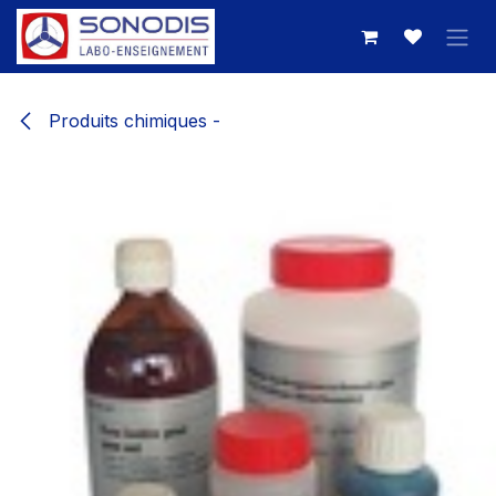
Se rendre au contenu
Produits chimiques -