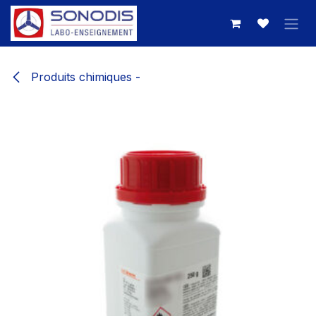
Se rendre au contenu
Produits chimiques -