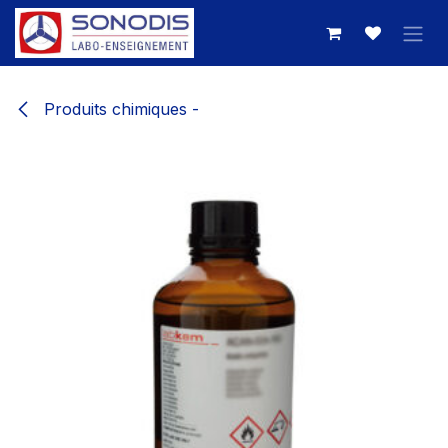
Se rendre au contenu
Produits chimiques -