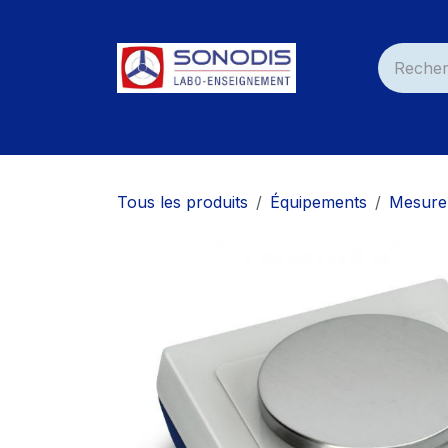
Se rendre au contenu
Accueil
Nos Produits
Services
Nos C
Tous les produits
Équipements
Mesure