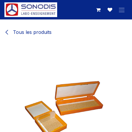
Se rendre au contenu
Tous les produits