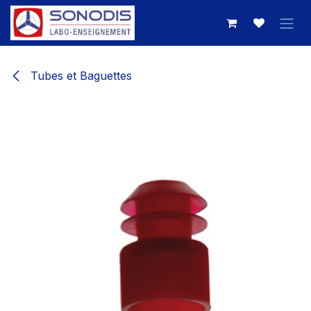
Se rendre au contenu
Tubes et Baguettes