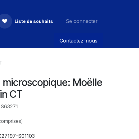
Se connecter
Liste de souhaits
Contactez-nous
T
n microscopique: Moëlle
pin CT
: S63271
comprises)
027197-S01103