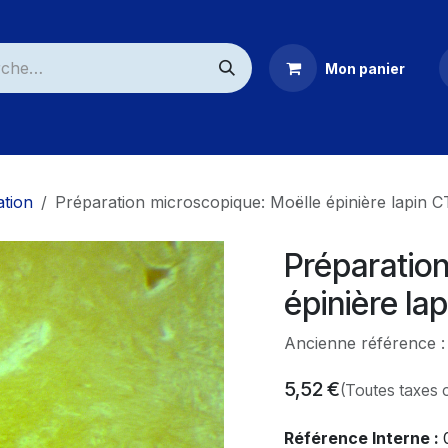
Mon panier
ommerciaux
tion
Préparation microscopique: Moëlle épinière lapin C
Préparatio
épinière la
Ancienne référence 
5,52
€
(Toutes taxes 
Référence Interne :