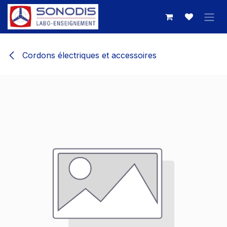
Se rendre au contenu
Cordons électriques et accessoires