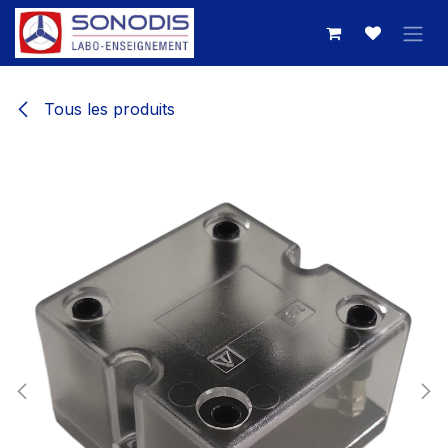
Se rendre au contenu
Tous les produits